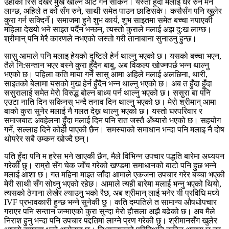
उहाँको रिस देखेर मुख खोल्ने आँट गर्न सकिनँ। यस्तो हुँदा मलाई धेरै रुन मन
लाग्छ, अहिले त को सँग रुने, साथी समेत पाउन छाडिसके। कसैसँग पनि खुलेर
कुरा गर्न सक्दिनँ। समाजमा हुने शुभ कार्य, शुभ साइतमा समेत बच्चा नपाएकी
महिला देख्यो भने साइत पर्दैन भन्छन्, त्यस्तो कुराले मलाई अझ दु:ख लाग्छ।
श्रीमान् पनि मेरै कारणले नभएको जस्तो गरी तानाबाना सुनाउनु हुन्छ।
सासु आमाले पनि मलाइ हेयको दृष्टिले हेर्न थाल्नु भएको छ। यसको बच्चा भएन,
तैले नि:सन्तान भएर बस्ने कुरा हुँदैन बाबु, अब विकल्प खोज्नपर्छ भन्न थाल्नु
भएको छ। पहिला कति माया गर्ने सासु आमा अहिले मलाई अलछिना, थारी,
साइतको बेलामा यसको मुख हेर्न हुँदैन भन्न थाल्नु भएको छ। अब त हुँदा हुँदा
ससुरालाई समेत मेरो विरुद्ध बोल्न बाध्य पर्न थाल्नु भएको छ। ससुरा बा पनि
एउटा नाति दिन सकिनस् भन्दै तनाव दिन थाल्नु भएको छ। मेरो श्रीमान् आमा
बाको कुरा सुनेर मलाई नै गलत देख्न थाल्नु भएको छ। यस्तो घरपरिवार र
समाजबाट अवहेलना हुँदा मलाई दिन पनि रात जस्तै अँध्यारो भएको छ। सहयोग
गर्ने, सल्लाह दिने कोही पाएकी छैन। समस्याको समाधान भन्दा पनि मलाइ नै दोष
थोपरेर सबै उम्कन खोज्दै छन्।
यति हुँदा पनि म हरेस भने खाएकी छैन, मैले विभिन्न उपचार पद्धति बारेमा अध्ययन
गरेकी छु। राम्रो सँग चेक जाँच गरेको खण्डमा समाधानको बाटो पनि हुछ भन्ने
मलाई आशा छ। गत महिना माइत जाँदा आमाले एकजना उपचार गरेर बच्चा भएकी
मेरी साथी सँग सोध्नु भएको रहेछ। आमाले त्यही बारेमा मलाई भन्नु भएको थियो,
त्यसको ठेगाना लेखेर ल्याउनु भको रैछ, अब श्रीमान् लाई भनेर यी प्रविधि मध्ये
IVF प्रभावकारी हुन्छ भन्ने सुनेकी छु। कति दम्पतिले त सामान्य औषधोपचार
गराएर पनि सन्तान जन्माएको कुरा सुन्दा मेरो हौसला अझै बढेको छ। अब मैले
निराश हुनु भन्दा पनि उपचार पद्दतिमा लाग्ने प्रण गरेकी छु। श्रीमानसँग खुलेर