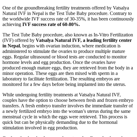
One of the groundbreaking fertility treatments offered by Vatsalya
Natural IVF in Nepal is the Test Tube Baby procedure. Contrary to
the worldwide IVF success rate of 30-35%, it has been continuously
achieving
IVF success rate of 60-80%.
The Test Tube Baby procedure, also known as In-Vitro Fertilization
(IVF) offered by
Vatsalya Natural IVF, a leading fertility center
in Nepal
, begins with ovarian induction, where medication is
administered to stimulate the ovaries to produce multiple mature
eggs. Regular ultrasound or blood tests are conducted to monitor
hormone levels and egg production. Once the ovaries have
produced enough mature eggs, they are retrieved from the body in a
minor operation. These eggs are then mixed with sperm in a
laboratory to facilitate fertilization. The resulting embryos are
monitored for a few days before being implanted into the uterus.
While undergoing fertility treatments at Vatsalya Natural IVF,
couples have the option to choose between fresh and frozen embryo
transfers. A fresh embryo transfer involves the immediate transfer of
a newly fertilized embryo into the woman’s uterus during the same
menstrual cycle in which the eggs were retrieved. This process is
quick but can be physically demanding due to the hormonal
stimulation involved in egg production.