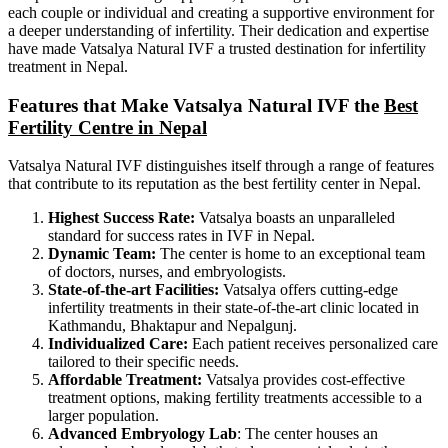
each couple or individual and creating a supportive environment for
a deeper understanding of infertility. Their dedication and expertise
have made Vatsalya Natural IVF a trusted destination for infertility
treatment in Nepal.
Features that Make Vatsalya Natural IVF the
Best
Fertility Centre in Nepal
Vatsalya Natural IVF distinguishes itself through a range of features
that contribute to its reputation as the best fertility center in Nepal.
Highest Success Rate:
Vatsalya boasts an unparalleled
standard for success rates in IVF in Nepal.
Dynamic Team:
The center is home to an exceptional team
of doctors, nurses, and embryologists.
State-of-the-art Facilities:
Vatsalya offers cutting-edge
infertility treatments in their state-of-the-art clinic located in
Kathmandu, Bhaktapur and Nepalgunj.
Individualized Care:
Each patient receives personalized care
tailored to their specific needs.
Affordable Treatment:
Vatsalya provides cost-effective
treatment options, making fertility treatments accessible to a
larger population.
Advanced Embryology Lab
: The center houses an