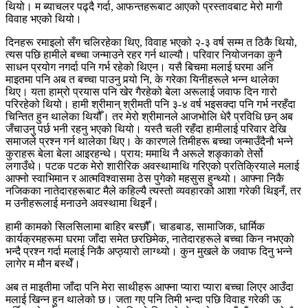
थियो। म ब्याचलर पढ्दै गर्दा, आफन्तहरूबाट आएको प्रस्तावबाट मेरो मागी
विवाह भएको थियो।
दिनहरू रमाइलो सँग चलिरहेका थिए, विवाह भएको २-३ वर्ष सम्म त ठिकै थियो,
त्यस पछि हामीले बच्चा जन्माउने रहर गर्न थाल्यौ। परिवार नियोजनका कुनै
साधन प्रयोग नगर्दा पनि गर्भ रहेको थिएन। यसै बिचमा मलाई घरमा अनि
माइतमा पनि अब त बच्चा पाउनु पर्‍यो नि, के गरेका यिनीहरूले भन्न थालेका
थिए। यता हाम्रो प्रयास पनि खेर गैरहेको बेला अरूलाई जवाफ दिन गारो
परिरहेको थियो। हामी श्रीमान् श्रीमती पनि ३-४ वर्ष भइसक्दा पनि गर्भ नरहँदा
चिन्तित हुन थालेका थियौँ। तर मेरो श्रीमानले आजभोलि धेरै प्रविधि छन् अब
जँचाउनु पर्छ भनी रहनु भएको थियो। यस्तै चली रहँदा हामीलाई परिवार देखि
समाजले प्रश्न गर्न थालेका थिए। के कारणले तिमीहरू बच्चा जन्माउँदैनौ भन्ने
कुराहरू बेला बेला आइरहन्थे। प्राय: ममाथि नै अरूले शङ्काको तेर्सो
लगाउँथे। पटक पटक मेरो शारीरिक अवस्थामाथि गरिएको प्रतिक्रियाले मलाई
आफ्नो स्वाभिमान र आत्मविश्वासमा ठेस पुगेको महसुस हुन्थ्यो। आफ्ना निकै
नजिकका नातेदारहरूबाट मैले कहिल्यै त्यस्तो व्यवहारको आशा गरेकी थिइनँ, तर
म उनीहरूलाई मनाउने अवस्थामा थिइनँ।
हामी कामको सिलसिलामा बाहिर बस्छौँ। चाडबाड, सामाजिक, धार्मिक
कार्यक्रमहरूमा घरमा जाँदा समेत छरछिमेक, नातेदारहरूले बच्चा किन नभएको
भन्दै प्रश्न गर्दा मलाई निकै अप्ठ्यारो लाग्थ्यो। कुन मुखले के जवाफ दिनु भन्ने
लागेर म मौन बस्थेँ।
अब त माइतीमा जाँदा पनि मेरा साथीहरू आफ्ना प्यारा प्यारा बच्चा लिएर आउँदा
मलाई खिन्न हुन थालेको छ। जता गए पनि तिमी भन्दा पछि विवाह गरेकी ऊ