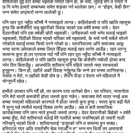
शर्मिलाको दुई वटा बच्चा भइसके तिम्रो किन हो, के भयो, जुवाइँ सँग त राम्रो नै
छ नि भनेर हाम्रो सम्बन्धमा समेत शङ्का गर्न थालेका छन्। म “होइन, केही छैन”
भन्न समेत अप्ठ्यारो मान्न थालेकी छु।
पनि रहर पूरा नहुँदा साँच्चै नै नरमाइलो लाग्छ। कहिलेकसो त यति खालि महसुस
हुन्छ कि कसैसँमेरो भाइ बुहारीको विवाह भएको एक वर्षमै बच्चा भयो। देवर
देउरानीको पनि एक वर्षकी छोरी भइसकी। उनीहरूको भयो भनेर मलाई भाइको
भइसक्यो, दिदीको विवाह भएको यतिका वर्ष भइसक्यो, के भयो भन्दै सबैले सोध्ने
गरेकोले मलाई मनमा चिसो पस्ने गरेको छ। घरपरिवारमा अनि समाजमा आफू
भन्दा साना उमेरकाले बच्चा लिएर हिँड्दा मलाई रहर लागेर आउँछ। रहर लाग्नु
सामान्य कुरा हो,तर प्रयास गर्दा गर्दै पनि रहर पूरा नहुँदा साँच्चै नै नरमाइलो
लाग्छ। कहिलेकसो त यति खालि महसुस हुन्छ कि कसैसँग नबोली ढोका बन्द
गरेर दिन बिताउँछु। आजभोलि श्रीमान् पनि पहिले जस्तो नम्र स्वभावको
हुनुहुन्न। किन हो, उहाँले अर्को विवाह गर्नुहुन्छ कि भन्ने डर मनमा लागिरहन्छ।
यसमा न मेरो, न उहाँको केही दोष छ। तैपनि पीडा र वेदना भने महिलाले नै
भोग्नुपर्ने रहेछ।
हामीले उपचार पनि गर्दै छौ, तर कारण पत्ता लागेको छैन। घर परिवार, नातागोता
पनि मेरो मात्रै कमजोरी होला जस्तो कुरा गर्छन्। समाजमा मेरो मात्र नभई अरू
बच्चा नभएको महिलाको कारणले नै होला जस्तो कुरा हुन्छ। यस्ता कुरा बढी मैले
नै सुन्नु पर्छ त्यसैले मलाई दिक्क लागेर आउँछ। अब त कतै सामाजिक
कार्यक्रममा पनि जान नपरे हुन्थ्यो जस्तो लाग्छ। देवर देवरानीको बिहेको १ वर्षमै
बच्चा हुँदा, मेरो श्रीमानले मलाई मेरै गल्तीले बच्चा नजन्मिएको हो जसरी गाली
गरिरहनु भएको थियो। श्रीमानलाई “हजुरको पनि त समस्या हुन सक्छ।
हस्पिटल गएर अलि राम्रोसँग चेक गराऔँ न त” भन्न मन थियो तर अनायासै