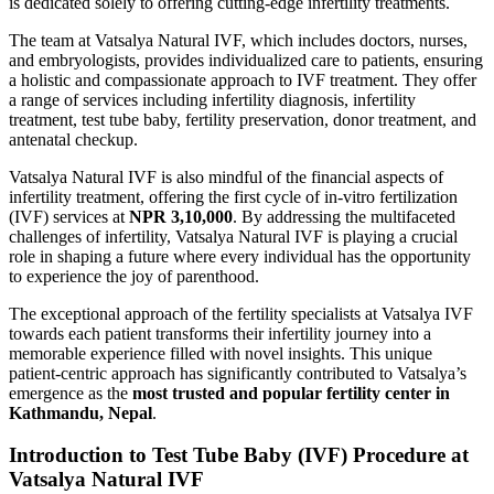
is dedicated solely to offering cutting-edge infertility treatments.
The team at Vatsalya Natural IVF, which includes doctors, nurses,
and embryologists, provides individualized care to patients, ensuring
a holistic and compassionate approach to IVF treatment. They offer
a range of services including infertility diagnosis, infertility
treatment, test tube baby, fertility preservation, donor treatment, and
antenatal checkup.
Vatsalya Natural IVF is also mindful of the financial aspects of
infertility treatment, offering the first cycle of in-vitro fertilization
(IVF) services at
NPR 3,10,000
. By addressing the multifaceted
challenges of infertility, Vatsalya Natural IVF is playing a crucial
role in shaping a future where every individual has the opportunity
to experience the joy of parenthood.
The exceptional approach of the fertility specialists at Vatsalya IVF
towards each patient transforms their infertility journey into a
memorable experience filled with novel insights. This unique
patient-centric approach has significantly contributed to Vatsalya’s
emergence as the
most trusted and popular fertility center in
Kathmandu, Nepal
.
Introduction to Test Tube Baby (IVF) Procedure at
Vatsalya Natural IVF