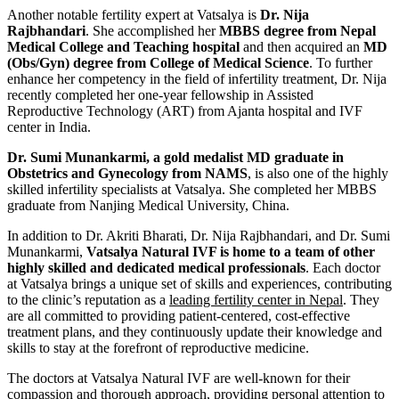
Another notable fertility expert at Vatsalya is
Dr. Nija
Rajbhandari
. She accomplished her
MBBS degree from Nepal
Medical College and Teaching hospital
and then acquired an
MD
(Obs/Gyn) degree from College of Medical Science
. To further
enhance her competency in the field of infertility treatment, Dr. Nija
recently completed her one-year fellowship in Assisted
Reproductive Technology (ART) from Ajanta hospital and IVF
center in India.
Dr. Sumi Munankarmi, a gold medalist MD graduate in
Obstetrics and Gynecology from NAMS
, is also one of the highly
skilled infertility specialists at Vatsalya. She completed her MBBS
graduate from Nanjing Medical University, China.
In addition to Dr. Akriti Bharati, Dr. Nija Rajbhandari, and Dr. Sumi
Munankarmi,
Vatsalya Natural IVF is home to a team of other
highly skilled and dedicated medical professionals
. Each doctor
at Vatsalya brings a unique set of skills and experiences, contributing
to the clinic’s reputation as a
leading fertility center in Nepal
. They
are all committed to providing patient-centered, cost-effective
treatment plans, and they continuously update their knowledge and
skills to stay at the forefront of reproductive medicine.
The doctors at Vatsalya Natural IVF are well-known for their
compassion and thorough approach, providing personal attention to