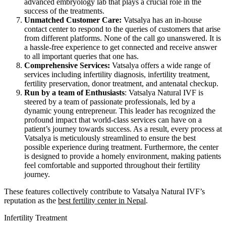
advanced embryology lab that plays a crucial role in the
success of the treatments.
Unmatched Customer Care:
Vatsalya has an in-house
contact center to respond to the queries of customers that arise
from different platforms. None of the call go unanswered. It is
a hassle-free experience to get connected and receive answer
to all important queries that one has.
Comprehensive Services:
Vatsalya offers a wide range of
services including infertility diagnosis, infertility treatment,
fertility preservation, donor treatment, and antenatal checkup.
Run by a team of Enthusiasts
: Vatsalya Natural IVF is
steered by a team of passionate professionals, led by a
dynamic young entrepreneur. This leader has recognized the
profound impact that world-class services can have on a
patient’s journey towards success. As a result, every process at
Vatsalya is meticulously streamlined to ensure the best
possible experience during treatment. Furthermore, the center
is designed to provide a homely environment, making patients
feel comfortable and supported throughout their fertility
journey.
These features collectively contribute to Vatsalya Natural IVF’s
reputation as the
best fertility center in Nepal
.
Infertility Treatment